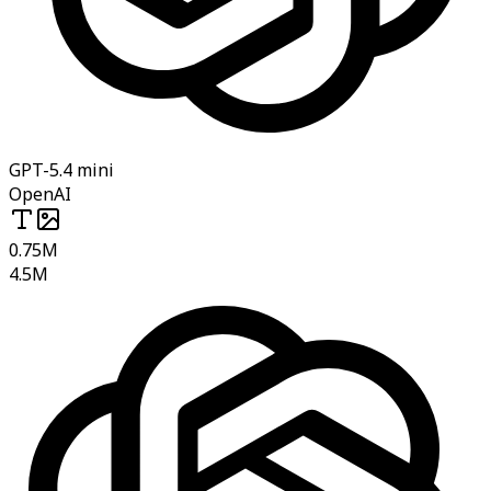
GPT-5.4 mini
OpenAI
0.75M
4.5M