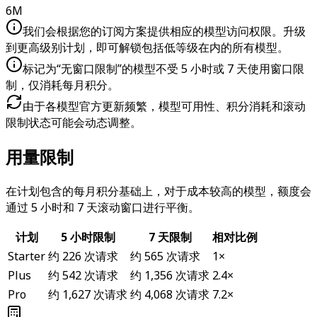
6M
我们会根据您的订阅方案提供相应的模型访问权限。升级
到更高级别计划，即可解锁包括低等级在内的所有模型。
标记为“无窗口限制”的模型不受 5 小时或 7 天使用窗口限
制，仅消耗每月积分。
由于各模型官方更新频繁，模型可用性、积分消耗和滚动
限制状态可能会动态调整。
用量限制
在计划包含的每月积分基础上，对于成本较高的模型，额度会
通过 5 小时和 7 天滚动窗口进行平衡。
计划
5 小时限制
7 天限制
相对比例
Starter
约
226
次请求
约
565
次请求
1
×
Plus
约
542
次请求
约
1,356
次请求
2.4
×
Pro
约
1,627
次请求
约
4,068
次请求
7.2
×