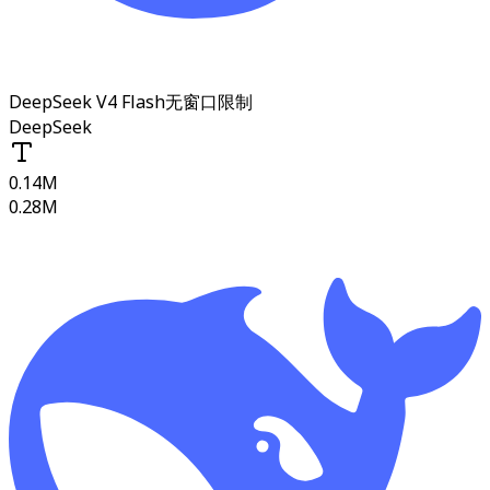
DeepSeek V4 Flash
无窗口限制
DeepSeek
0.14M
0.28M