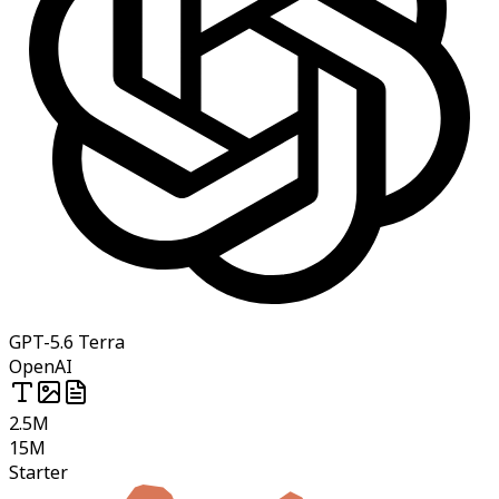
GPT-5.6 Terra
OpenAI
2.5M
15M
Starter